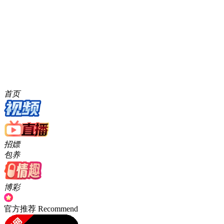
樱桃网官网 - 沉浸式剧情视频平台
樱桃网官网提供高清樱桃视频在线观看，涵盖热门电视剧、
短片及原创内容，爆款榜单每日更新。支持iOS、安卓双
端，防走失通道确保访问顺畅。下载樱桃视频APP，享受沉
浸式剧情体验，樱桃影院打造你的专属视听空间！
504
52124
0
文章数
阅读数
评论数
标签列表